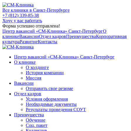
Все клиники в Санкт-Петербурге
+7 (812) 339-85-38
Хочу у вас работать
Форма успешно отправлена!
Центр вакансий «СМ‑Клиника» Санкт-Петербург
О
клинике
Вакансии
Отдел кадров
Преимущества
Корпоративная
культура
Развитие
Контакты
Центр вакансий «СМ‑Клиника» Санкт-Петербург
О клинике
О холдинге
История компании
Миссия
Вакансии
Отправить свое резюме
Отдел кадров
Условия оформления
Необходимые документы
Результаты проведения СОУТ
Преимущества
Обучение
Соц. пакет
Коллектив