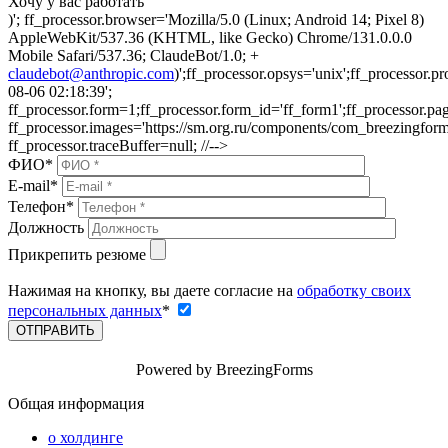
Хочу у вас работать
)'; ff_processor.browser='Mozilla/5.0 (Linux; Android 14; Pixel 8)
AppleWebKit/537.36 (KHTML, like Gecko) Chrome/131.0.0.0
Mobile Safari/537.36; ClaudeBot/1.0; +
claudebot@anthropic.com
)';ff_processor.opsys='unix';ff_processor.
08-06 02:18:39';
ff_processor.form=1;ff_processor.form_id='ff_form1';ff_processor.pag
ff_processor.images='https://sm.org.ru/components/com_breezingforms/i
ff_processor.traceBuffer=null; //-->
ФИО
*
E-mail
*
Телефон
*
Должность
Прикрепить резюме
Нажимая на кнопку, вы даете согласие на
обработку своих
персональных данных
*
ОТПРАВИТЬ
Powered by BreezingForms
Общая информация
о холдинге