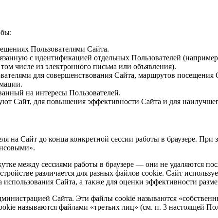
обы:
сещениях Пользователями Сайта.
занную с идентификацией отдельных Пользователей (например, 
том числе из электронного письма или объявления).
вателями для совершенствования Сайта, маршрутов посещения 
мации.
ванный на интересы Пользователей.
ьзуют Сайт, для повышения эффективности Сайта и для наилучше
ля на Сайт до конца конкретной сессии работы в браузере. При
ансовыми».
утке между сессиями работы в браузере — они не удаляются пос
тройстве различается для разных файлов cookie. Сайт использу
а использования Сайта, а также для оценки эффективности раз
администрацией Сайта. Эти файлы cookie называются «собственн
ookie называются файлами «третьих лиц» (см. п. 3 настоящей П