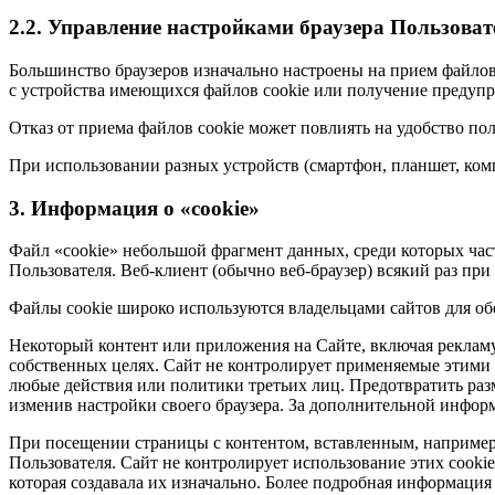
2.2. Управление настройками браузера Пользоват
Большинство браузеров изначально настроены на прием файлов 
с устройства имеющихся файлов cookie или получение предупр
Отказ от приема файлов cookie может повлиять на удобство п
При использовании разных устройств (смартфон, планшет, комп
3. Информация о «cookie»
Файл «cookie» небольшой фрагмент данных, среди которых ча
Пользователя. Веб-клиент (обычно веб-браузер) всякий раз при
Файлы cookie широко используются владельцами сайтов для о
Некоторый контент или приложения на Сайте, включая рекламу
собственных целях. Сайт не контролирует применяемые этими т
любые действия или политики третьих лиц. Предотвратить ра
изменив настройки своего браузера. За дополнительной инфор
При посещении страницы с контентом, вставленным, например 
Пользователя. Сайт не контролирует использование этих cooki
которая создавала их изначально. Более подробная информация 