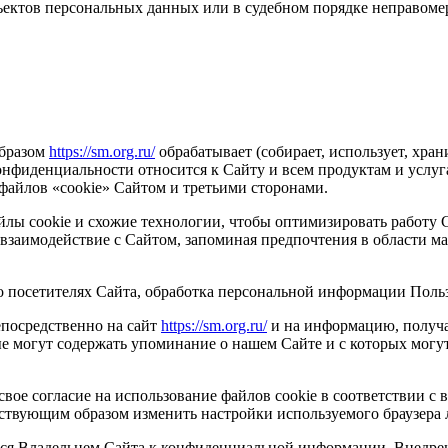
ектов персональных данных или в судебном порядке неправомер
образом
https://sm.org.ru/
обрабатывает (собирает, использует, хра
конфиденциальности относится к Сайту и всем продуктам и усл
файлов «cookie» Сайтом и третьими сторонами.
йлы cookie и схожие технологии, чтобы оптимизировать работу 
 взаимодействие с Сайтом, запоминая предпочтения в области м
 посетителях Сайта, обработка персональной информации Пользо
посредственно на сайт
https://sm.org.ru/
и на информацию, получа
е могут содержать упоминание о нашем Сайте и с которых могут 
свое согласие на использование файлов cookie в соответствии
ствующим образом изменить настройки используемого браузера л
я Владельцем Сайта к конфиденциальной информации. Внедрен