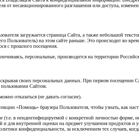
ля от несанкционированного разглашения или доступа, изменен
ователя загружается страница Сайта, а также небольшой текст
его Пользователь) на этом сайте раньше. Это происходит во вре
ося с прошлого посещения.
аничиваясь, персональные, производится на территории Российс
раскрывая своих персональных данных. При первом посещении Са
и пользовании Сайтом.
жно отказаться (не давать согласие).
нкции «Помощь» браузера Пользователя, чтобы узнать, как настр
(т.е. в неидентифицируемой с конкретной личностью форме, н
й и для внутренней оценки на предмет улучшения продуктов и у
олитики конфиденциальности, за исключением тех случаев, ког