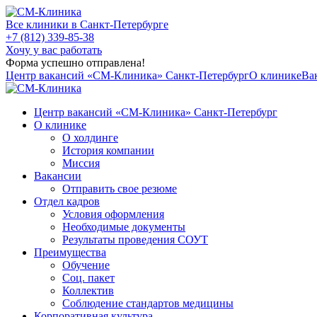
Все клиники в Санкт-Петербурге
+7 (812) 339-85-38
Хочу у вас работать
Форма успешно отправлена!
Центр вакансий «СМ‑Клиника» Санкт-Петербург
О клинике
Ва
Центр вакансий «СМ‑Клиника» Санкт-Петербург
О клинике
О холдинге
История компании
Миссия
Вакансии
Отправить свое резюме
Отдел кадров
Условия оформления
Необходимые документы
Результаты проведения СОУТ
Преимущества
Обучение
Соц. пакет
Коллектив
Соблюдение стандартов медицины
Корпоративная культура