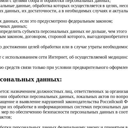
мой с целями сбора и обработки персональных данных;
альные данные, обработка которых осуществляется в целях, нес
х данных, их достаточности, а в необходимых случаях и актуал
х данных, если это предусмотрено федеральным законом;
очных данных;
пределить субъекта персональных данных не дольше, чем этого 
м законом, договором, стороной которого, выгодоприобретател
 достижении целей обработки или в случае утраты необходимост
 с использованием сети Интернет, об осуществляемой медицинс
 средств связи только при условии предварительного оформлен
рсональных данных:
ется: назначением должностных лиц, ответственных за организ
ии обработки персональных данных, локальных актов по вопрос
ащение и выявление нарушений законодательства Российской Фе
при их обработке в информационных системах персональных да
мер по обеспечению безопасности персональных данных в соотв
актов;
аботки персональных данных федеральному закону и принятым в