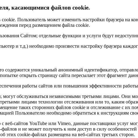
еля, касающимися файлов cookie.
cookie. Пользователь может изменить настройки браузера на кон
еждения перед размещением файла cookie.
ользования Сайтом; отдельные функции и услуги будут недоступ
ьютер и т.д.) необходимо произвести настройку браузера каждог
сто содержится уникальный анонимный идентификатор, отправле
 попытке открыть страницу сайта пересылает этот фрагмент данн
беспечения работы сайтов или повышения эффективности работы
, могут обслуживаться независимыми третьими лицами. Они мог
ретьими лицами технологии отслеживания или то, каким образом
змещение таких сторонних файлов cookie и отслеживание с их 
мацией Пользователю необходимо обратиться к инструкциям свое
с веб-сайтов YouTube или Vimeo, данные поставщики услуг могу
e-файлов и не может получить к ним доступ в силу особенностей
об этих cookie-файлах размещена на веб-сайтах третьих сторон.