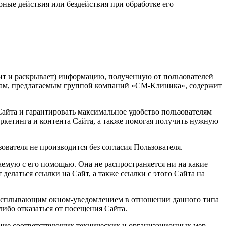
ные действия или бездействия при обработке его
нит и раскрывает) информацию, полученную от пользователей
угам, предлагаемым группой компаний «СМ-Клиника», содержит
Сайта и гарантировать максимальное удобство пользователям
аркетинга и контента Сайта, а также помогая получить нужную
вателя не производится без согласия Пользователя.
емую с его помощью. Она не распространяется ни на какие
делаться ссылки на Сайт, а также ссылки с этого Сайта на
 с всплывающим окном-уведомлением в отношении данного типа
ибо отказаться от посещения Сайта.
ие соответствующих технических и организационных мер