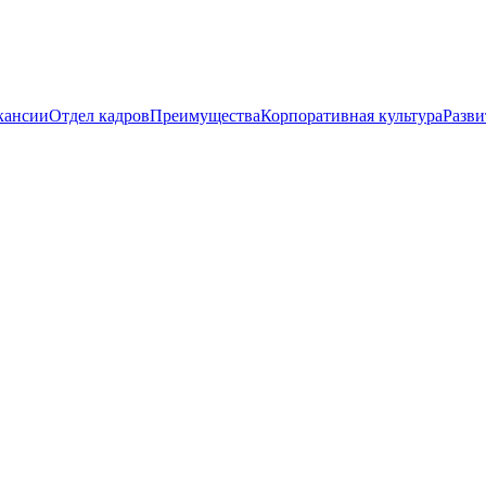
кансии
Отдел кадров
Преимущества
Корпоративная культура
Разви