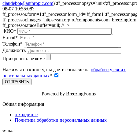
claudebot@anthropic.com
)';ff_processor.opsys='unix';ff_processor.
08-07 19:55:08';
ff_processor.form=1;ff_processor.form_id='ff_form1';ff_processor.pag
ff_processor.images='https://sm.org.ru/components/com_breezingforms/i
ff_processor.traceBuffer=null; //-->
ФИО
*
E-mail
*
Телефон
*
Должность
Прикрепить резюме
Нажимая на кнопку, вы даете согласие на
обработку своих
персональных данных
*
ОТПРАВИТЬ
Powered by BreezingForms
Общая информация
о холдинге
Политика обработки персональных данных
e-mail:
sotskova.ea@smclinic-spb.ru