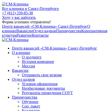
Все клиники в Санкт-Петербурге
+7 (812) 339-85-38
Хочу у вас работать
Форма успешно отправлена!
Центр вакансий «СМ‑Клиника» Санкт-Петербург
О
клинике
Вакансии
Отдел кадров
Преимущества
Корпоративная
культура
Развитие
Контакты
Центр вакансий «СМ‑Клиника» Санкт-Петербург
О клинике
О холдинге
История компании
Миссия
Вакансии
Отправить свое резюме
Отдел кадров
Условия оформления
Необходимые документы
Результаты проведения СОУТ
Преимущества
Обучение
Соц. пакет
Коллектив